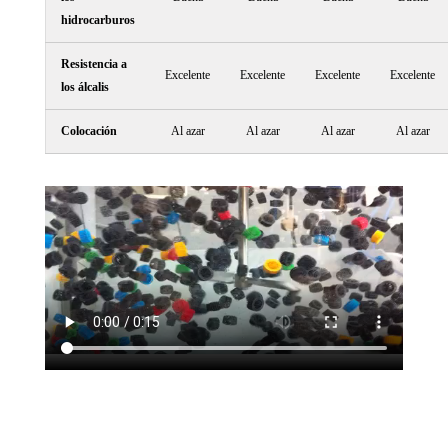
hidrocarburos
Resistencia a
Excelente
Excelente
Excelente
Excelente
los álcalis
Colocación
Al azar
Al azar
Al azar
Al azar