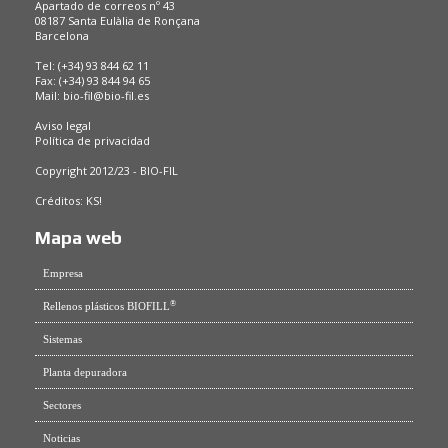
Apartado de correos nº 43
08187 Santa Eulàlia de Ronçana
Barcelona
Tel: (+34) 93 844 62 11
Fax: (+34) 93 844 94 65
Mail:
bio-fil@bio-fil.es
Aviso legal
Política de privacidad
Copyright 2012/23 - BIO-FIL
Créditos:
KS!
Mapa web
Empresa
®
Rellenos plásticos BIOFILL
Sistemas
Planta depuradora
Sectores
Noticias