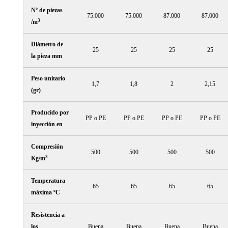
Nº de piezas
75.000
75.000
87.000
87.000
3
/m
Diámetro de
25
25
25
25
la pieza mm
Peso unitario
1,7
1,8
2
2,15
(gr)
Producido por
PP o PE
PP o PE
PP o PE
PP o PE
inyección en
Compresión
500
500
500
500
3
Kg/m
Temperatura
65
65
65
65
máxima ºC
Resistencia a
los
Buena
Buena
Buena
Buena