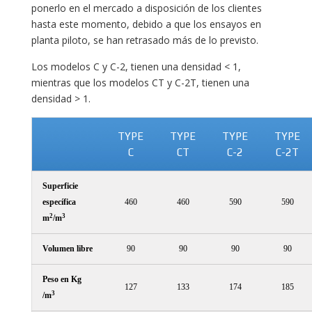
ponerlo en el mercado a disposición de los clientes
hasta este momento, debido a que los ensayos en
planta piloto, se han retrasado más de lo previsto.
Los modelos C y C-2, tienen una densidad < 1,
mientras que los modelos CT y C-2T, tienen una
densidad > 1.
TYPE
TYPE
TYPE
TYPE
C
CT
C-2
C-2T
Superficie
específica
460
460
590
590
2
3
m
/m
Volumen libre
90
90
90
90
Peso en Kg
127
133
174
185
3
/m