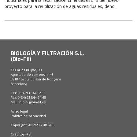
industriales para la reutilización En el desarrollo del nuevo
proyecto para la reutilización de aguas residuales, deno...
BIOLOGÍA Y FILTRACIÓN S.L.
(Bio-Fil)
C/ Carles Buigas, 79
Apartado de correos nº 43
08187 Santa Eulàlia de Ronçana
Barcelona
Tel: (+34) 93 844 62 11
Fax: (+34) 93 844 94 65
Mail:
bio-fil@bio-fil.es
Aviso legal
Política de privacidad
Copyright 2012/23 - BIO-FIL
Créditos:
KS!