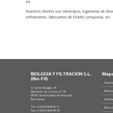
etc.
Nuestros clientes son: Municipios, ingenierías de dis
enfriamiento, fabricantes de EDARS compactas, etc.
BIOLOGÍA Y FILTRACIÓN S.L.
Mapa
(Bio-Fil)
Empres
C/ Carles Buigas, 79
Relleno
Apartado de correos nº 43
08187 Santa Eulàlia de Ronçana
Barcelona
Sistema
Tel: (+34) 93 844 62 11
Planta 
Fax: (+34) 93 844 94 65