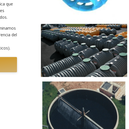
ica que
 es
dos.
ominamos
rencia del
icos).