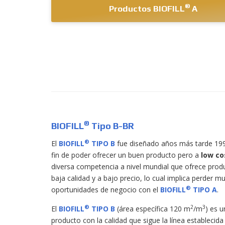
®
Productos BIOFILL
A
®
BIOFILL
Tipo B-BR
®
El
BIOFILL
TIPO B
fue diseñado años más tarde 199
fin de poder ofrecer un buen producto pero a
low co
diversa competencia a nivel mundial que ofrece prod
baja calidad y a bajo precio, lo cual implica perder m
®
oportunidades de negocio con el
BIOFILL
TIPO A
.
®
2
3
El
BIOFILL
TIPO B
(área específica 120 m
/m
) es u
producto con la calidad que sigue la línea establecida