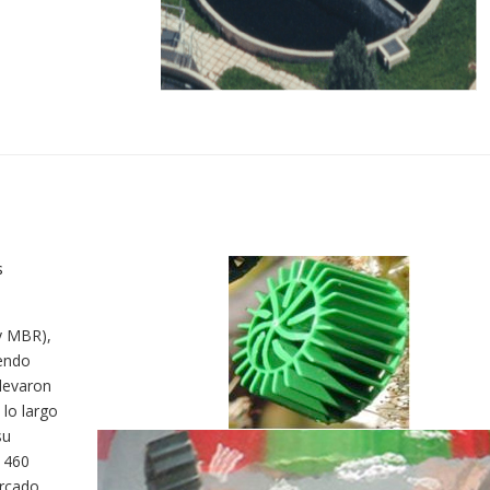
s
y MBR),
iendo
levaron
lo largo
su
e 460
ercado