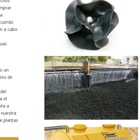
uchos
omprar
la
acuerdo
on a cabo
guas
do un
rios de
del
a el
nta a
 nuestra
e plantas