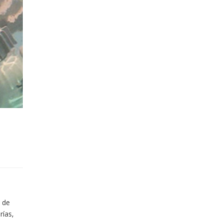
 de
rías,