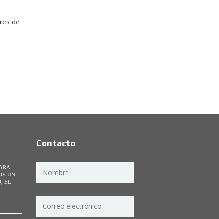
rres de
Contacto
PARA
DE UN
, EL