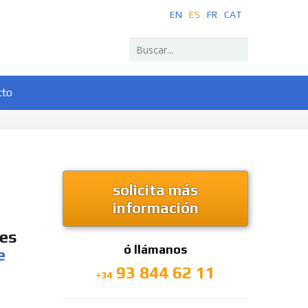
EN
ES
FR
CAT
cto
solicita más
información
 es
ó llámanos
e
93 844 62 11
+34