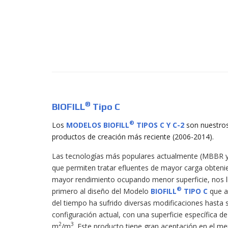
®
BIOFILL
Tipo C
®
Los
MODELOS BIOFILL
TIPOS C
Y
C-2
son nuestro
productos de creación más reciente (2006-2014).
Las tecnologías más populares actualmente (MBBR 
que permiten tratar efluentes de mayor carga obten
mayor rendimiento ocupando menor superficie, nos l
®
primero al diseño del Modelo
BIOFILL
TIPO C
que a 
del tiempo ha sufrido diversas modificaciones hasta 
configuración actual, con una superficie específica d
2
3
m
/m
. Este producto tiene gran aceptación en el m