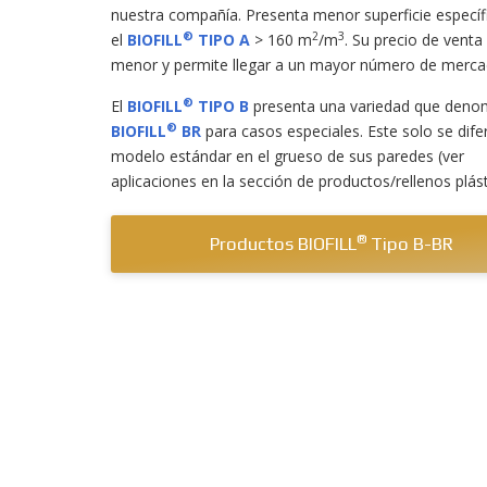
nuestra compañía. Presenta menor superficie específ
®
2
3
el
BIOFILL
TIPO A
> 160 m
/m
. Su precio de venta
menor y permite llegar a un mayor número de merca
®
El
BIOFILL
TIPO B
presenta una variedad que den
®
BIOFILL
BR
para casos especiales. Este solo se dife
modelo estándar en el grueso de sus paredes (ver
aplicaciones en la sección de productos/rellenos plást
®
Productos BIOFILL
Tipo B-BR