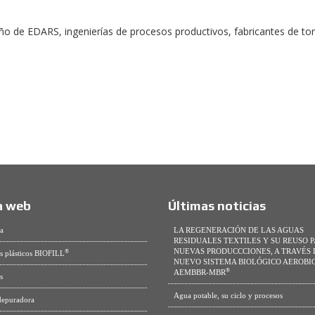
eño de EDARS, ingenierías de procesos productivos, fabricantes de to
 web
Últimas noticias
a
LA REGENERACIÓN DE LAS AGUAS
RESIDUALES TEXTILES Y SU REUSO 
NUEVAS PRODUCCCIONES, A TRAVÉS 
®
s plásticos BIOFILL
NUEVO SISTEMA BIOLÓGICO AEROBIO
®
AEMBBR-MBR
s
Agua potable, su ciclo y procesos
depuradora