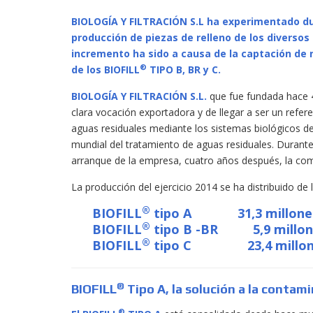
BIOLOGÍA Y FILTRACIÓN S.L ha experimentado du
producción de piezas de relleno de los diverso
incremento ha sido a causa de la captación de
®
de los BIOFILL
TIPO B, BR y C.
BIOLOGÍA Y FILTRACIÓN S.L.
que fue fundada hace 4
clara vocación exportadora y de llegar a ser un refere
aguas residuales mediante los sistemas biológicos de
mundial del tratamiento de aguas residuales. Durante
arranque de la empresa, cuatro años después, la com
La producción del ejercicio 2014 se ha distribuido de 
®
BIOFILL
tipo A
31,3 millon
®
BIOFILL
tipo B -BR
5,9 millo
®
BIOFILL
tipo C
23,4 millo
®
BIOFILL
Tipo A, la solución a la contam
®