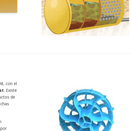
8, con el
st
. Existe
uctos de
uchas
n
 por