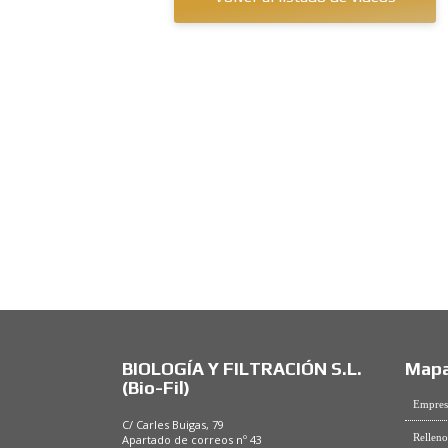
BIOLOGÍA Y FILTRACIÓN S.L.
Mapa
(Bio-Fil)
Empres
C/ Carles Buigas, 79
Relleno
Apartado de correos nº 43