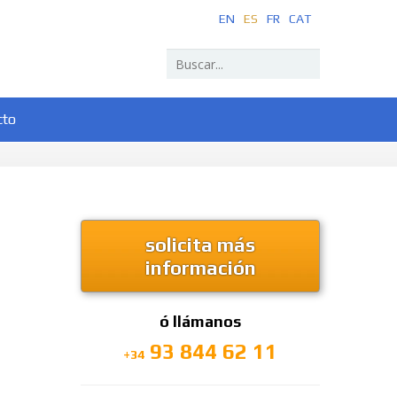
EN
ES
FR
CAT
cto
solicita más
información
ó llámanos
93 844 62 11
+34