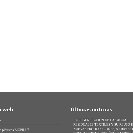
 web
Últimas noticias
a
LA REGENERACIÓN DE LAS AGUAS
RESIDUALES TEXTILES Y SU REUSO 
NUEVAS PRODUCCCIONES, A TRAVÉS 
®
s plásticos BIOFILL