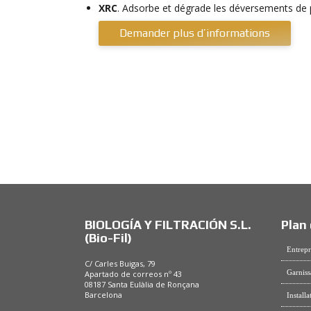
XRC
. Adsorbe et dégrade les déversements de 
Demander plus d’informations
BIOLOGÍA Y FILTRACIÓN S.L.
Plan 
(Bio-Fil)
Entrepr
C/ Carles Buigas, 79
Garniss
Apartado de correos nº 43
08187 Santa Eulàlia de Ronçana
Barcelona
Installa