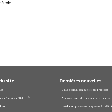
pétrole.
du site
Dernières nouvelles
ise
L’eau potable, son cycle et ses processus
®
ages Plastiques BIOFILL
Nouveau projet de traitement des eaux usée
tions
Installation pilote avec le système AEMB