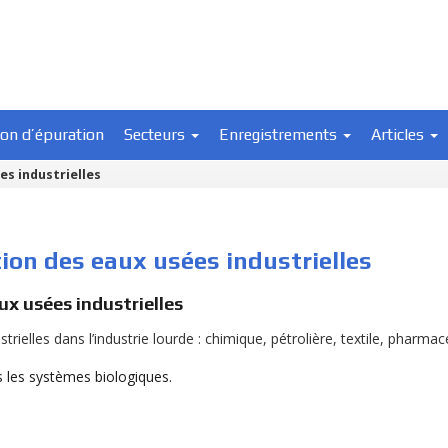
ion d’épuration
Secteurs
Enregistrements
Articles
s industrielles
ion des eaux usées industrielles
x usées industrielles
ielles dans l’industrie lourde : chimique, pétrolière, textile, pharma
s les systèmes biologiques.