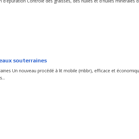
n d'épuration Contrôle des graisses, des huiles et d'huiles minérales 
 eaux souterraines
raines Un nouveau procédé à lit mobile (mbbr), efficace et économiq
...