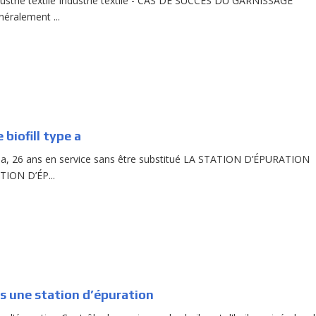
ustrie textile Industrie textile - CAS DE SUCCÈS DU GARNISSAGE
éralement ...
biofill type a
ype a, 26 ans en service sans être substitué LA STATION D’ÉPURATION
ION D’ÉP...
ns une station d’épuration