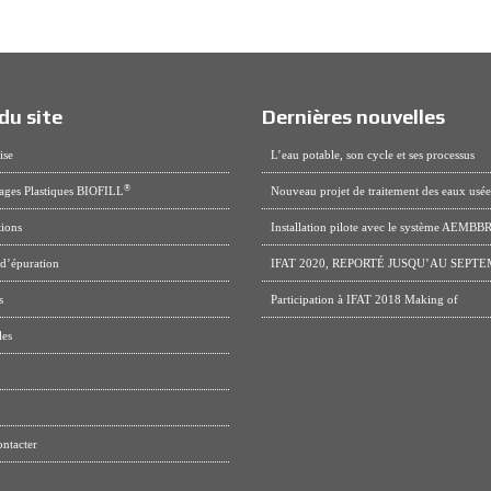
du site
Dernières nouvelles
ise
L’eau potable, son cycle et ses processus
®
ages Plastiques BIOFILL
Nouveau projet de traitement des eaux usée
tions
Installation pilote avec le système AEMB
 d’épuration
IFAT 2020, REPORTÉ JUSQU’AU SEPT
s
Participation à IFAT 2018 Making of
les
ntacter