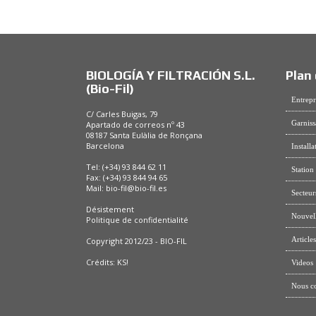
BIOLOGÍA Y FILTRACIÓN S.L.
Plan 
(Bio-Fil)
Entrepr
C/ Carles Buigas, 79
Garniss
Apartado de correos nº 43
08187 Santa Eulàlia de Ronçana
Barcelona
Installa
Tel: (+34) 93 844 62 11
Station
Fax: (+34) 93 844 94 65
Mail:
bio-fil@bio-fil.es
Secteur
Désistement
Nouvel
Politique de confidentialité
Articles
Copyright 2012/23 - BIO-FIL
Crédits:
KS!
Videos
Nous co