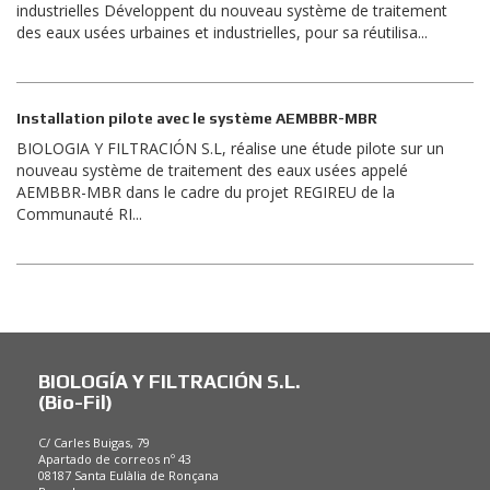
industrielles Développent du nouveau système de traitement
des eaux usées urbaines et industrielles, pour sa réutilisa...
Installation pilote avec le système AEMBBR-MBR
BIOLOGIA Y FILTRACIÓN S.L, réalise une étude pilote sur un
nouveau système de traitement des eaux usées appelé
AEMBBR-MBR dans le cadre du projet REGIREU de la
Communauté RI...
BIOLOGÍA Y FILTRACIÓN S.L.
(Bio-Fil)
C/ Carles Buigas, 79
Apartado de correos nº 43
08187 Santa Eulàlia de Ronçana