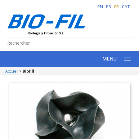
EN
ES
FR
CAT
MENU
Accueil
>
Biofill