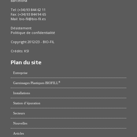
Barcelona
Tel: (+34) 93 844 62 11
Fax: (+34) 93 844 94 65
Mail:
bio-fil@bio-fil.es
Désistement
Politique de confidentialité
Copyright 2012/23 - BIO-FIL
Crédits:
KS!
Plan du site
Entreprise
®
Garnissages Plastiques BIOFILL
Installations
Station d’épuration
Secteurs
Nouvelles
Articles