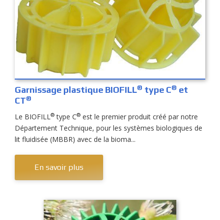
®
®
Garnissage plastique BIOFILL
type C
et
®
CT
®
®
Le BIOFILL
type C
est le premier produit créé par notre
Département Technique, pour les systèmes biologiques de
lit fluidisée (MBBR) avec de la bioma...
En savoir plus