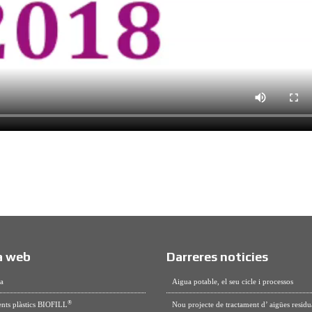
 web
Darreres noticies
a
Aigua potable, el seu cicle i processos
®
nts plàstics BIOFILL
Nou projecte de tractament d’ aigües residu