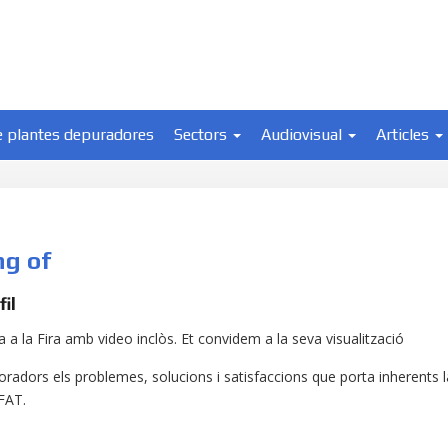
e plantes depuradores
Sectors
Audiovisual
Articles
ng of
il
 a la Fira amb video inclòs. Et convidem a la seva visualització
oradors els problemes, solucions i satisfaccions que porta inherents l
IFAT.