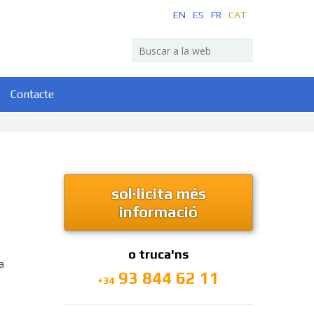
EN
ES
FR
CAT
Contacte
sol·licita més
informació
o truca'ns
a
93 844 62 11
+34