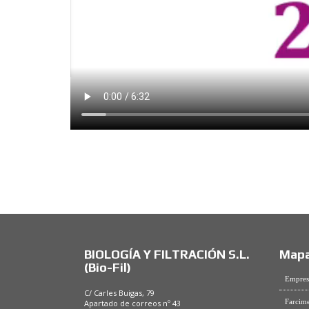
BIOLOGÍA Y FILTRACIÓN S.L.
Mapa
(Bio-Fil)
Empres
C/ Carles Buigas, 79
Farcime
Apartado de correos nº 43