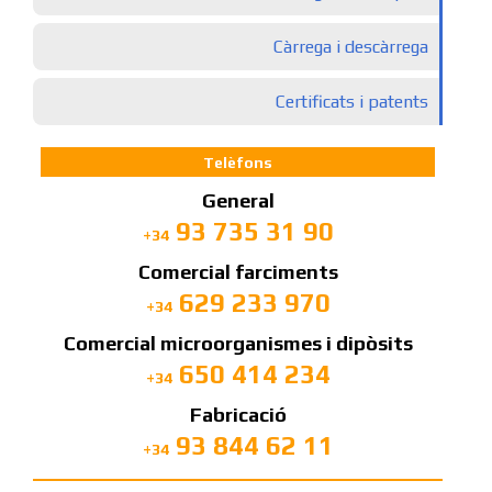
Càrrega i descàrrega
Certificats i patents
Telèfons
General
93 735 31 90
+34
Comercial farciments
629 233 970
+34
Comercial microorganismes i dipòsits
650 414 234
+34
Fabricació
93 844 62 11
+34