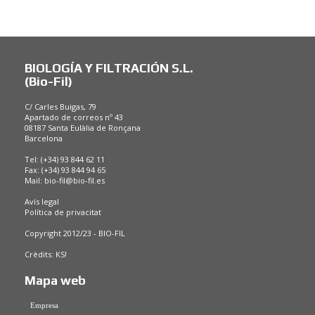
BIOLOGÍA Y FILTRACIÓN S.L.
(Bio-Fil)
C/ Carles Buigas, 79
Apartado de correos nº 43
08187 Santa Eulàlia de Ronçana
Barcelona
Tel: (+34) 93 844 62 11
Fax: (+34) 93 844 94 65
Mail:
bio-fil@bio-fil.es
Avís legal
Política de privacitat
Copyright 2012/23 - BIO-FIL
Crèdits:
KS!
Mapa web
Empresa