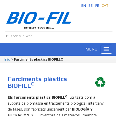
EN
ES
FR
CAT
MENÚ
Inici
>
Farciments plàstics BIOFILL®
Farciments plàstics
®
BIOFILL
®
Els farciments plàstics BIOFILL
, utilitzats com a
suports de biomassa en tractaments biològics i intercanvi
de fases, són fabricats únicament per
BIOLOGÍA Y
FILTRACIÓN, S.L.
, inventora dels mateixos i membre