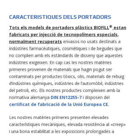
CARACTERISTIQUES DELS PORTADORS
®
Tots els models de portadors plàstics BIOFILL
estan
fabricats per injecció de tecnopolímers especials,
normalment recuperats
envasos no usats destinats a
indústries farmacèutiques, cosmètiques i de begudes que
no complien amb els estàndards de disseny que aquestes
indústries exigeixen. En cap cas les nostres matèries
primeres provenen de materials que hagin pogut ser
contaminats per productes tòxics, olis, materials de rebuig
d’indústries químiques, indústries de l’automòbil, indústries
del petroli, etc. Els nostres productes compleixen amb la
normativa alemanya
DIN EN12255-7
i disposen del
certificat de fabricació de la Unió Europea CE.
Les nostres matèries primeres presenten elevades
característiques mecàniques, elevada resistència al «creep»
i una bona estabilitat a les exposicions prolongades a