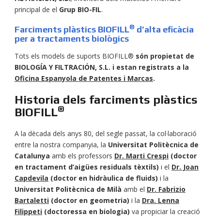
principal de el
Grup BIO-FIL
.
®
Farciments plàstics BIOFILL
d’alta eficàcia
per a tractaments biològics
Tots els models de suports BIOFILL®
són propietat de
BIOLOGÍA Y FILTRACIÓN, S.L. i estan registrats a la
Oficina Espanyola de Patentes i Marcas
.
Historia dels farciments plàstics
®
BIOFILL
A la dècada dels anys 80, del segle passat, la col·laboració
entre la nostra companyia, la
Universitat Politècnica de
Catalunya
amb els professors
Dr. Marti Crespi
(doctor
en tractament d’aigües residuals tèxtils)
i el
Dr. Joan
Capdevila
(doctor en hidràulica de fluids)
i la
Universitat Politècnica de Milà
amb el
Dr. Fabrizio
Bartaletti
(doctor en geometria)
i la
Dra. Lenna
Filippeti
(doctoressa en biologia)
va propiciar la creació