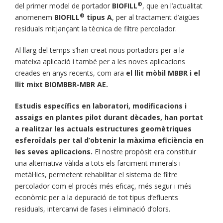
®
del primer model de portador
BIOFILL
, que en l’actualitat
®
anomenem
BIOFILL
tipus A
, per al tractament d’aigües
residuals mitjançant la tècnica de filtre percolador.
Al llarg del temps s’han creat nous portadors per a la
mateixa aplicació i també per a les noves aplicacions
creades en anys recents, com ara
el llit mòbil MBBR i el
llit mixt BIOMBBR-MBR AE.
Estudis específics en laboratori, modificacions i
assaigs en plantes pilot durant dècades, han portat
a realitzar les actuals estructures geomètriques
esferoïdals per tal d’obtenir la màxima eficiència en
les seves aplicacions.
El nostre propòsit era constituir
una alternativa vàlida a tots els farciment minerals i
metàl·lics, permetent rehabilitar el sistema de filtre
percolador com el procés més eficaç, més segur i més
econòmic per a la depuració de tot tipus d’efluents
residuals, intercanvi de fases i eliminació d’olors.