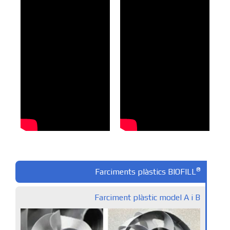
®
Farciments plàstics BIOFILL
Farciment plàstic model A i B