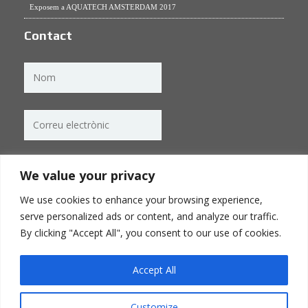
Exposem a AQUATECH AMSTERDAM 2017
Contact
We value your privacy
We use cookies to enhance your browsing experience,
serve personalized ads or content, and analyze our traffic.
By clicking "Accept All", you consent to our use of cookies.
Accept All
Accepto la
política de privacitat
.
Customize