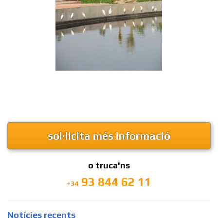
sol·licita més informació
o truca'ns
93 844 62 11
+34
Notícies recents