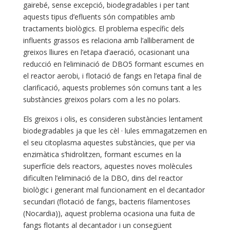
gairebé, sense excepció, biodegradables i per tant
aquests tipus d’efluents són compatibles amb
tractaments biològics. El problema específic dels
influents grassos es relaciona amb l’alliberament de
greixos lliures en l’etapa d’aeració, ocasionant una
reducció en l’eliminació de DBO5 formant escumes en
el reactor aerobi, i flotació de fangs en l’etapa final de
clarificació, aquests problemes són comuns tant a les
substàncies greixos polars com a les no polars.
Els greixos i olis, es consideren substàncies lentament
biodegradables ja que les cèl · lules emmagatzemen en
el seu citoplasma aquestes substàncies, que per via
enzimàtica s’hidrolitzen, formant escumes en la
superfície dels reactors, aquestes noves molècules
dificulten l’eliminació de la DBO, dins del reactor
biològic i generant mal funcionament en el decantador
secundari (flotació de fangs, bacteris filamentoses
(Nocardia)), aquest problema ocasiona una fuita de
fangs flotants al decantador i un consegüent