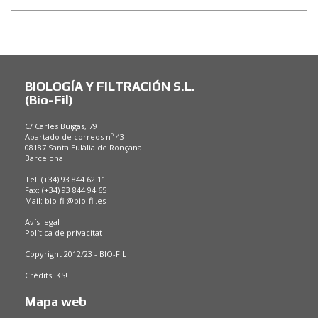
BIOLOGÍA Y FILTRACIÓN S.L.
(Bio-Fil)
C/ Carles Buigas, 79
Apartado de correos nº 43
08187 Santa Eulàlia de Ronçana
Barcelona
Tel: (+34) 93 844 62 11
Fax: (+34) 93 844 94 65
Mail:
bio-fil@bio-fil.es
Avís legal
Política de privacitat
Copyright 2012/23 - BIO-FIL
Crèdits:
KS!
Mapa web