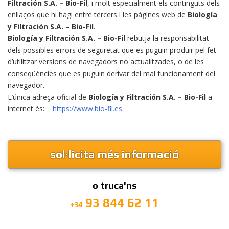
Filtración S.A. – Bio-Fil
, i molt especialment els continguts dels
enllaços que hi hagi entre tercers i les pàgines web de
Biología
y Filtración S.A. – Bio-Fil
.
Biología y Filtración S.A. – Bio-Fil
rebutja la responsabilitat
dels possibles errors de seguretat que es puguin produir pel fet
d’utilitzar versions de navegadors no actualitzades, o de les
conseqüències que es puguin derivar del mal funcionament del
navegador.
L’única adreça oficial de
Biología y Filtración S.A. – Bio-Fil
a
internet és:
https://www.bio-fil.es
sol·licita més informació
o truca'ns
93 844 62 11
+34