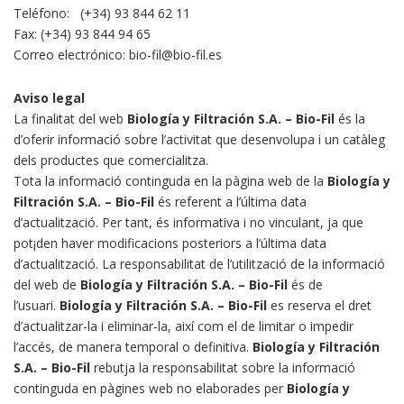
Teléfono: (+34) 93 844 62 11
Fax: (+34) 93 844 94 65
Correo electrónico:
bio-fil@bio-fil.es
Aviso legal
La finalitat del web
Biología y Filtración S.A. – Bio-Fil
és la
d’oferir informació sobre l’activitat que desenvolupa i un catàleg
dels productes que comercialitza.
Tota la informació continguda en la pàgina web de la
Biología y
Filtración S.A. – Bio-Fil
és referent a l’última data
d’actualització. Per tant, és informativa i no vinculant, ja que
pot¡den haver modificacions posteriors a l’última data
d’actualització. La responsabilitat de l’utilització de la informació
del web de
Biología y Filtración S.A. – Bio-Fil
és de
l’usuari.
Biología y Filtración S.A. – Bio-Fil
es reserva el dret
d’actualitzar-la i eliminar-la, així com el de limitar o impedir
l’accés, de manera temporal o definitiva.
Biología y Filtración
S.A. – Bio-Fil
rebutja la responsabilitat sobre la informació
continguda en pàgines web no elaborades per
Biología y