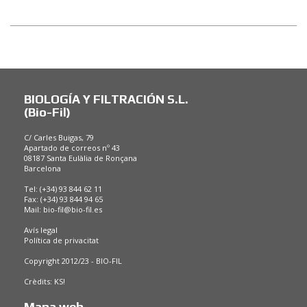
BIOLOGÍA Y FILTRACIÓN S.L.
(Bio-Fil)
C/ Carles Buigas, 79
Apartado de correos nº 43
08187 Santa Eulàlia de Ronçana
Barcelona
Tel: (+34) 93 844 62 11
Fax: (+34) 93 844 94 65
Mail:
bio-fil@bio-fil.es
Avís legal
Política de privacitat
Copyright 2012/23 - BIO-FIL
Crèdits:
KS!
Mapa web