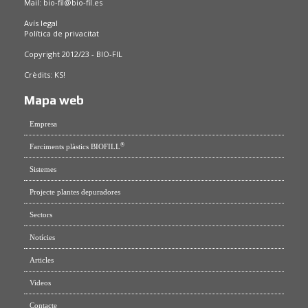
Mail:
bio-fil@bio-fil.es
Avís legal
Política de privacitat
Copyright 2012/23 - BIO-FIL
Crèdits:
KS!
Mapa web
Empresa
®
Farciments plàstics BIOFILL
Sistemes
Projecte plantes depuradores
Sectors
Notícies
Articles
Videos
Contacte