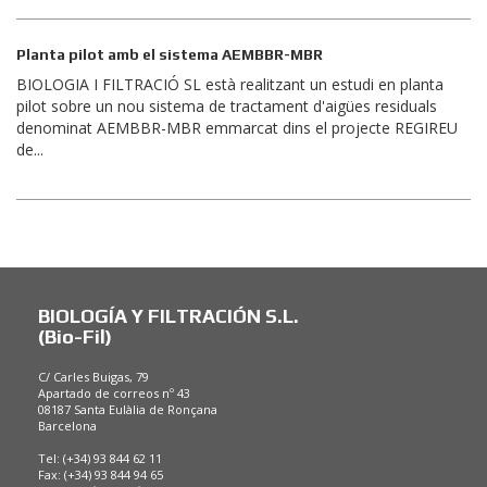
Planta pilot amb el sistema AEMBBR-MBR
BIOLOGIA I FILTRACIÓ SL està realitzant un estudi en planta
pilot sobre un nou sistema de tractament d'aigües residuals
denominat AEMBBR-MBR emmarcat dins el projecte REGIREU
de...
BIOLOGÍA Y FILTRACIÓN S.L.
(Bio-Fil)
C/ Carles Buigas, 79
Apartado de correos nº 43
08187 Santa Eulàlia de Ronçana
Barcelona
Tel: (+34) 93 844 62 11
Fax: (+34) 93 844 94 65