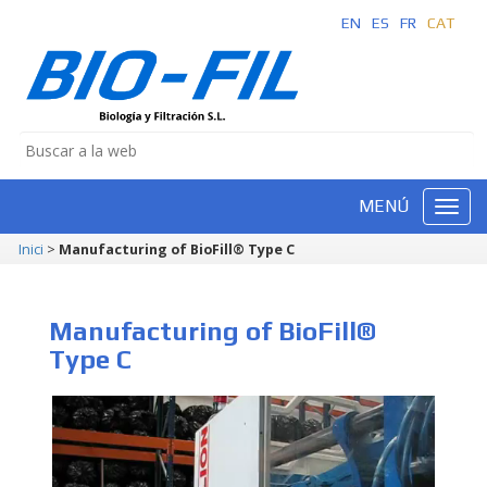
EN
ES
FR
CAT
MENÚ
Inici
>
Manufacturing of BioFill® Type C
Manufacturing of BioFill®
Type C